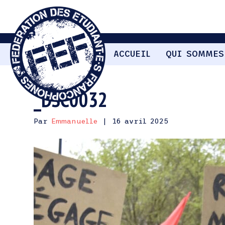
ACCUEIL
QUI SOMMES
_DSC0032
Par
Emmanuelle
|
16 avril 2025